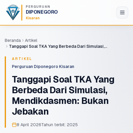
Lompat ke konten utama
PERGURUAN
DIPONEGORO
Kisaran
Beranda
Artikel
Tanggapi Soal TKA Yang Berbeda Dari Simulasi,
Mendikdasmen: Bukan Jebakan
ARTIKEL
Perguruan Diponegoro Kisaran
Tanggapi Soal TKA Yang
Berbeda Dari Simulasi,
Mendikdasmen: Bukan
Jebakan
8 April 2026
Tahun terbit:
2025