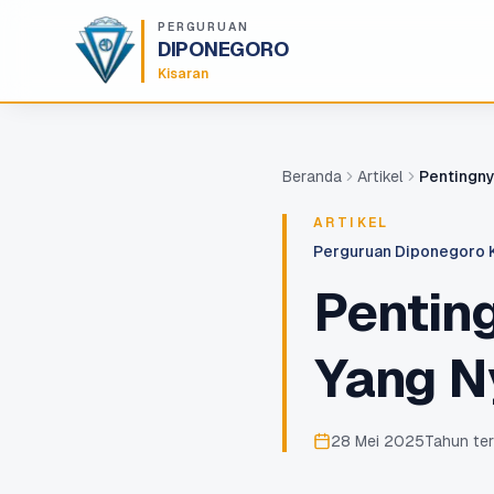
Lompat ke konten utama
PERGURUAN
DIPONEGORO
Kisaran
Beranda
Artikel
Pentingny
ARTIKEL
Perguruan Diponegoro 
Pentin
Yang N
28 Mei 2025
Tahun ter