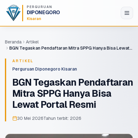
Lompat ke konten utama
PERGURUAN
DIPONEGORO
Kisaran
Beranda
Artikel
BGN Tegaskan Pendaftaran Mitra SPPG Hanya Bisa Lewat
Portal Resmi
ARTIKEL
Perguruan Diponegoro Kisaran
BGN Tegaskan Pendaftaran
Mitra SPPG Hanya Bisa
Lewat Portal Resmi
30 Mei 2026
Tahun terbit:
2026